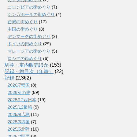
コロンビアの街めぐり
(7)
シンガポールの街めぐり
(4)
台湾の街めぐり
(17)
中国の街めぐり
(8)
デンマークの街めぐり
(2)
ドイツの街めぐり
(29)
マレーシアの街めぐり
(5)
ロシアの街めぐり
(6)
駅弁・車内販売ほか
(153)
記録・総目次（年毎）
(22)
記録
(2,362)
2026/7韓国
(8)
2026その他
(59)
2025/12西日本
(19)
2025/12長崎
(9)
2025/9広島
(11)
2025/6四国
(7)
2025/5北陸
(10)
2025/2関西
(8)