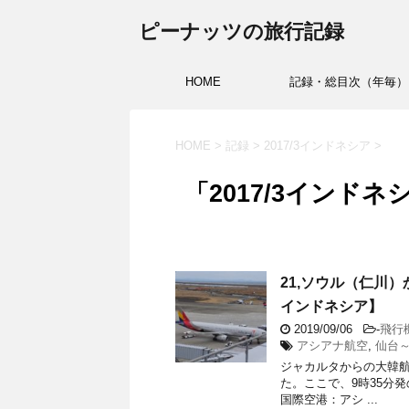
ピーナッツの旅行記録
HOME
記録・総目次（年毎）
HOME
>
記録
>
2017/3インドネシア
>
「2017/3インドネ
21,ソウル（仁川）か
インドネシア】
2019/09/06
-
飛行
アシアナ航空
,
仙台
ジャカルタからの大韓航
た。ここで、9時35分発
国際空港：アシ ...