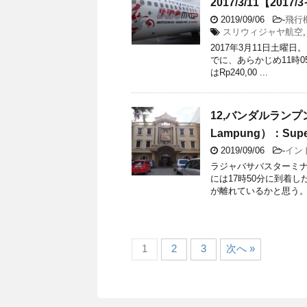
2017/3/11【201
2019/09/06
-
飛行
スリウィジャヤ航空
2017年3月11日土
でに、あらかじめ11時0
はRp240,00 ...
12,バンダルランプン
Lampung）：Supe
2019/09/06
-
イン
ラジャバサバスターミ
には17時50分に到着
が離れているかと思う。駅
1
2
3
次へ »