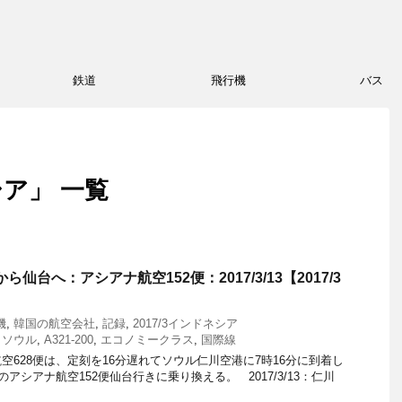
鉄道
飛行機
バス
シア」 一覧
ら仙台へ：アシアナ航空152便：2017/3/13【2017/3
機
,
韓国の航空会社
,
記録
,
2017/3インドネシア
～ソウル
,
A321-200
,
エコノミークラス
,
国際線
空628便は、定刻を16分遅れてソウル仁川空港に7時16分に到着し
のアシアナ航空152便仙台行きに乗り換える。 2017/3/13：仁川