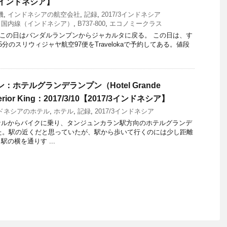
7/3インドネシア】
機
,
インドネシアの航空会社
,
記録
,
2017/3インドネシア
,
国内線（インドネシア）
,
B737-800
,
エコノミークラス
曜日。この日はバンダルランプンからジャカルタに戻る。 この日は、す
5分のスリウィジャヤ航空97便をTravelokaで予約してある。値段
：ホテルグランデランプン（Hotel Grande
rior King：2017/3/10【2017/3インドネシア】
ドネシアのホテル
,
ホテル
,
記録
,
2017/3インドネシア
ナルからバイクに乗り、タンジュンカラン駅方向のホテルグランデ
した。駅の近くだと思っていたが、駅から歩いて行くのには少し距離
の横を通りす ...