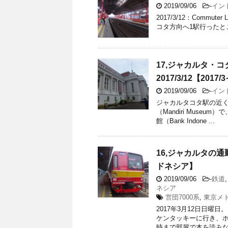
2019/09/06
-
イン
2017/3/12：Commute
コタ方向へ1駅行ったところ
17,ジャカルタ・
2017/3/12【201
2019/09/06
-
イン
ジャカルタコタ駅の近く
（Mandiri Mus
館（Bank Indone ...
16,ジャカルタの通勤
ドネシア】
2019/09/06
-
鉄道
ネシア
営団7000系
,
東京メ
2017年3月12日日曜
ケンタッキーに行き、ホ
時まで部屋で本を読みなが