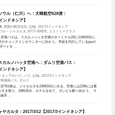
らソウル（仁川）へ：大韓航空628便：
7/3インドネシア】
機
,
韓国の航空会社
,
記録
,
2017/3インドネシア
ウル～ジャカルタ
,
B777-300ER
,
エコノミークラス
た空港バスは、スカルノハッタ空港のターミナル2Dに21時50分に
空のチェックインカウンターに向かう。手続を代行しているjasの
ートを ...
らスカルノハッタ空港へ：ダムリ空港バス：
7/3インドネシア】
ドネシアのバス
,
バス
,
記録
,
2017/3インドネシア
空港連絡バス
,
ダムリ
空761便は、ジャカルタを23時50分に出る。空港には22時には着
を引き取り、20時35分、ホテルを出て、ガンビル駅へ向かう。 マ
共 ...
ヤカルタ：2017/3/12【2017/3インドネシア】