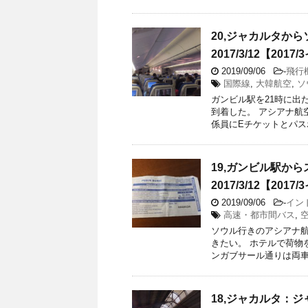
20,ジャカルタか
2017/3/12【201
2019/09/06
-
飛行
国際線
,
大韓航空
,
ソ
ガンビル駅を21時に出
到着した。 アシアナ航
係員にEチケットとパスポ
19,ガンビル駅か
2017/3/12【201
2019/09/06
-
イン
高速・都市間バス
,
ソウル行きのアシアナ航
きたい。 ホテルで荷物
ンガブサール通りは両車線
18,ジャカルタ：ジャ