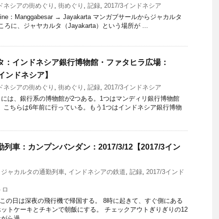
ドネシアの街めぐり
,
街めぐり
,
記録
,
2017/3インドネシア
r Line：Manggabesar → Jayakarta マンガブサールからジャカルタ
に、ジャヤカルタ（Jayakarta）という場所が ...
コタ：インドネシア銀行博物館・ファタヒラ広場：
7/3インドネシア】
ドネシアの街めぐり
,
街めぐり
,
記録
,
2017/3インドネシア
には、銀行系の博物館が2つある。1つはマンディリ銀行博物館
eum）で、こちらは6年前に行っている。もう1つはインドネシア銀行博物
列車：カンプンバンダン：2017/3/12【2017/3イン
,
ジャカルタの通勤列車
,
インドネシアの鉄道
,
記録
,
2017/3インド
トロ
日。この日は深夜の飛行機で帰国する。 8時に起きて、すぐ側にある
ットケーキとチキンで朝飯にする。 チェックアウトぎりぎりの12
ら過 ...