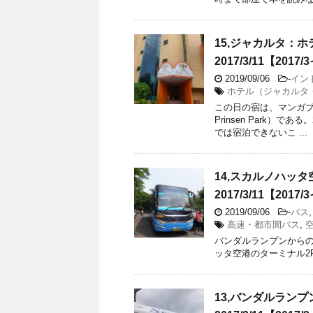
15,ジャカルタ：ホテ
2017/3/11【201
2019/09/06
-
イン
ホテル（ジャカルタ
この日の宿は、マンガブ
Prinsen Park
では宿泊できないこ ...
14,スカルノハッ
2017/3/11【201
2019/09/06
-
バス
高速・都市間バス
,
バンダルランプンからの
ッタ空港のターミナル2Fに到着した
13,バンダルラン