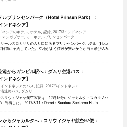
ルプリンセンパーク（Hotel Prinsen Park）：
7/3インドネシア】
ドネシアのホテル
,
ホテル
,
記録
,
2017/3インドネシア
・マンガブサール）
,
ホテルプリンセンパーク
サールのロカサリの入り口にあるプリンセンパークホテル（Hotel
）である。2日前に予約していた。立地がよく値段が安いからか当日飛び込み
タ空港からガンビル駅へ：ダムリ空港バス：
7/3インドネシア】
,
インドネシアのバス
,
記録
,
2017/3インドネシア
空港連絡バス
,
ダムリ
スリウィジャヤ航空97便は、12時15分にジャカルタ・スカルノハ
。 2017/3/11：Damri：Bandara Soekarno-Hatta ...
プンからジャカルタへ：スリウィジャヤ航空97便：