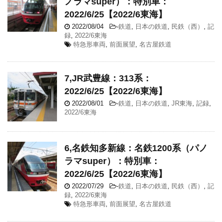
ノラマsuper）：特別車：
2022/6/25【2022/6東海】
2022/08/04
-
鉄道
,
日本の鉄道
,
民鉄（西）
,
記
録
,
2022/6東海
特急形車両
,
前面展望
,
名古屋鉄道
7,JR武豊線：313系：
2022/6/25【2022/6東海】
2022/08/01
-
鉄道
,
日本の鉄道
,
JR東海
,
記録
,
2022/6東海
6,名鉄知多新線：名鉄1200系（パノ
ラマsuper）：特別車：
2022/6/25【2022/6東海】
2022/07/29
-
鉄道
,
日本の鉄道
,
民鉄（西）
,
記
録
,
2022/6東海
特急形車両
,
前面展望
,
名古屋鉄道