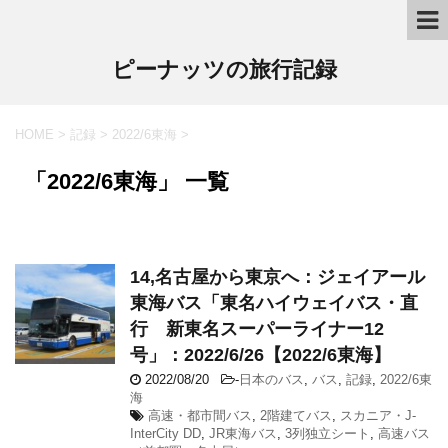
ピーナッツの旅行記録
HOME
>
記録
>
2022/6東海
>
「2022/6東海」 一覧
14,名古屋から東京へ：ジェイアール
東海バス「東名ハイウェイバス・直
行 新東名スーパーライナー12
号」：2022/6/26【2022/6東海】
2022/08/20
-
日本のバス
,
バス
,
記録
,
2022/6東
海
高速・都市間バス
,
2階建てバス
,
スカニア・J-
InterCity DD
,
JR東海バス
,
3列独立シート
,
高速バス