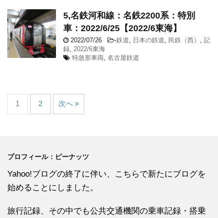
5,名鉄河和線：名鉄2200系：特別
車：2022/6/25【2022/6東海】
2022/07/26
-
鉄道
,
日本の鉄道
,
民鉄（西）
,
記
録
,
2022/6東海
特急形車両
,
名古屋鉄道
1
2
次へ »
プロフィール：ピーナッツ
Yahoo!ブログの終了に伴い、こちらで新たにブログを
始めることにしました。
旅行記録、その中でも公共交通機関の乗車記録・搭乗