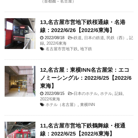
（首都圏－名古屋）
13,名古屋市営地下鉄桜通線・名港
線：2022/6/26【2022/6東海】
2022/08/18
-
鉄道
,
日本の鉄道
,
民鉄（西）
,
記
録
,
2022/6東海
名古屋市営地下鉄
,
地下鉄
12,名古屋：東横INN名古屋栄：エコ
ノミーシングル：2022/6/25【2022/6
東海】
2022/08/15
-
日本のホテル
,
ホテル
,
記録
,
2022/6東海
ホテル（名古屋）
,
東横INN
11,名古屋市営地下鉄鶴舞線・桜通
線：2022/6/25【2022/6東海】