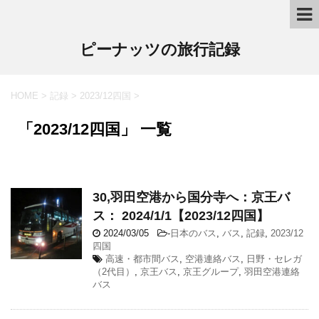
ピーナッツの旅行記録
HOME
>
記録
>
2023/12四国
>
「2023/12四国」 一覧
30,羽田空港から国分寺へ：京王バ
ス： 2024/1/1【2023/12四国】
2024/03/05
-
日本のバス
,
バス
,
記録
,
2023/12
四国
高速・都市間バス
,
空港連絡バス
,
日野・セレガ
（2代目）
,
京王バス
,
京王グループ
,
羽田空港連絡
バス