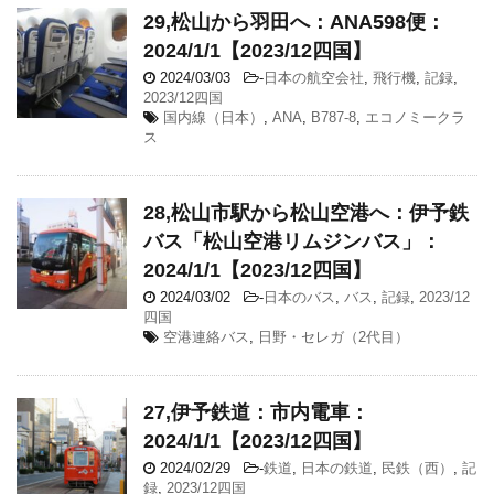
29,松山から羽田へ：ANA598便：
2024/1/1【2023/12四国】
2024/03/03
-
日本の航空会社
,
飛行機
,
記録
,
2023/12四国
国内線（日本）
,
ANA
,
B787-8
,
エコノミークラ
ス
28,松山市駅から松山空港へ：伊予鉄
バス「松山空港リムジンバス」：
2024/1/1【2023/12四国】
2024/03/02
-
日本のバス
,
バス
,
記録
,
2023/12
四国
空港連絡バス
,
日野・セレガ（2代目）
27,伊予鉄道：市内電車：
2024/1/1【2023/12四国】
2024/02/29
-
鉄道
,
日本の鉄道
,
民鉄（西）
,
記
録
,
2023/12四国