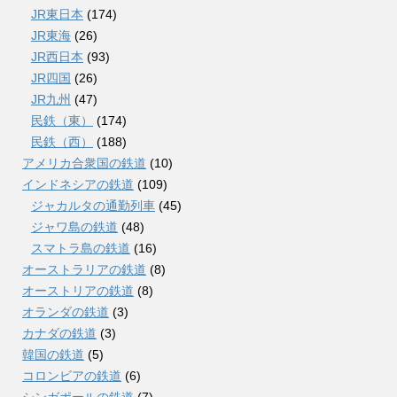
JR東日本
(174)
JR東海
(26)
JR西日本
(93)
JR四国
(26)
JR九州
(47)
民鉄（東）
(174)
民鉄（西）
(188)
アメリカ合衆国の鉄道
(10)
インドネシアの鉄道
(109)
ジャカルタの通勤列車
(45)
ジャワ島の鉄道
(48)
スマトラ島の鉄道
(16)
オーストラリアの鉄道
(8)
オーストリアの鉄道
(8)
オランダの鉄道
(3)
カナダの鉄道
(3)
韓国の鉄道
(5)
コロンビアの鉄道
(6)
シンガポールの鉄道
(7)