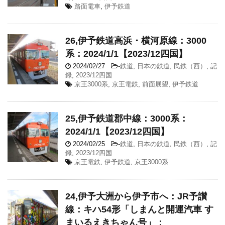
路面電車
,
伊予鉄道
26,伊予鉄道高浜・横河原線：3000
系：2024/1/1【2023/12四国】
2024/02/27
-
鉄道
,
日本の鉄道
,
民鉄（西）
,
記
録
,
2023/12四国
京王3000系
,
京王電鉄
,
前面展望
,
伊予鉄道
25,伊予鉄道郡中線：3000系：
2024/1/1【2023/12四国】
2024/02/25
-
鉄道
,
日本の鉄道
,
民鉄（西）
,
記
録
,
2023/12四国
京王電鉄
,
伊予鉄道
,
京王3000系
24,伊予大洲から伊予市へ：JR予讃
線：キハ54形「しまんと開運汽車 す
まいるえきちゃん号」：