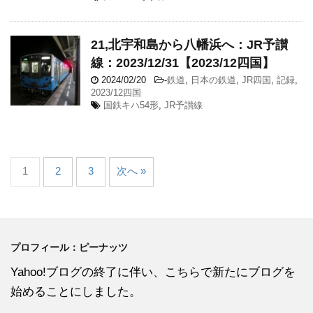
21,北宇和島から八幡浜へ：JR予讃
線：2023/12/31【2023/12四国】
2024/02/20
-
鉄道
,
日本の鉄道
,
JR四国
,
記録
,
2023/12四国
国鉄キハ54形
,
JR予讃線
1
2
3
次へ »
プロフィール：ピーナッツ
Yahoo!ブログの終了に伴い、こちらで新たにブログを
始めることにしました。