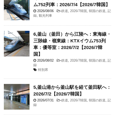
ム752列車：2026/7/4【2026/7韓国】
2026/08/06
-
鉄道
,
2026/7韓国
,
韓国の鉄道
,
記
録
,
観光列車
6,釜山（釜田）から江陵へ：東海線・
三陟線・嶺東線：KTXイウム753列
車：優等室：2026/7/2【2026/7韓
国】
2026/08/02
-
鉄道
,
2026/7韓国
,
韓国の鉄道
,
記
録
特別席
5,釜山港から釜山駅を経て釜田駅へ：
2026/7/2【2026/7韓国】
2026/07/31
-
鉄道
,
2026/7韓国
,
韓国の鉄道
,
記
録