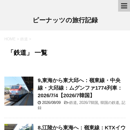
ピーナッツの旅行記録
HOME
>
鉄道
>
「鉄道」 一覧
9,東海から東大邱へ：嶺東線・中央
線・大邱線：ムグンファ1774列車：
2026/7/4【2026/7韓国】
2026/08/09
-
鉄道
,
2026/7韓国
,
韓国の鉄道
,
記
録
8,江陵から東海へ：嶺東線：KTXイウ