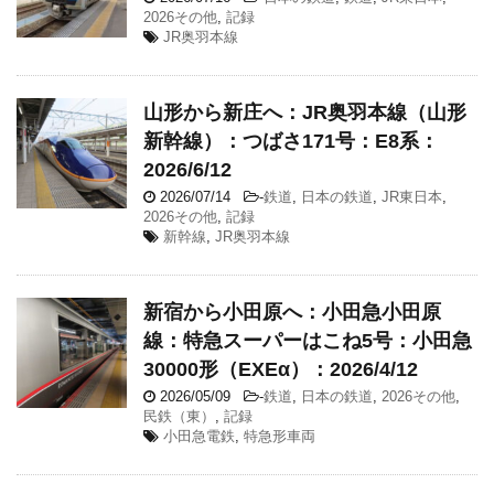
2026その他
,
記録
JR奥羽本線
山形から新庄へ：JR奥羽本線（山形
新幹線）：つばさ171号：E8系：
2026/6/12
2026/07/14
-
鉄道
,
日本の鉄道
,
JR東日本
,
2026その他
,
記録
新幹線
,
JR奥羽本線
新宿から小田原へ：小田急小田原
線：特急スーパーはこね5号：小田急
30000形（EXEα）：2026/4/12
2026/05/09
-
鉄道
,
日本の鉄道
,
2026その他
,
民鉄（東）
,
記録
小田急電鉄
,
特急形車両