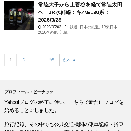
常陸大子から上菅谷を経て常陸太田
へ：JR水郡線：キハE130系：
2026/3/28
2026/05/03
-
鉄道
,
日本の鉄道
,
JR東日本
,
2026その他
,
記録
1
2
…
99
次へ »
プロフィール：ピーナッツ
Yahoo!ブログの終了に伴い、こちらで新たにブログを
始めることにしました。
旅行記録、その中でも公共交通機関の乗車記録・搭乗