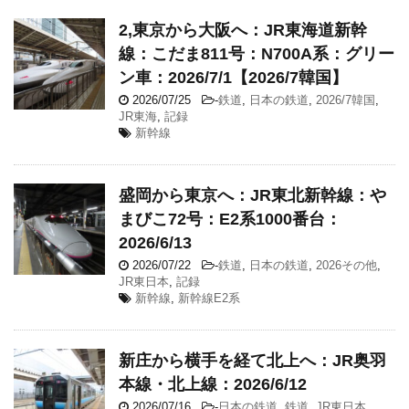
2,東京から大阪へ：JR東海道新幹
線：こだま811号：N700A系：グリー
ン車：2026/7/1【2026/7韓国】
2026/07/25
-
鉄道
,
日本の鉄道
,
2026/7韓国
,
JR東海
,
記録
新幹線
盛岡から東京へ：JR東北新幹線：や
まびこ72号：E2系1000番台：
2026/6/13
2026/07/22
-
鉄道
,
日本の鉄道
,
2026その他
,
JR東日本
,
記録
新幹線
,
新幹線E2系
新庄から横手を経て北上へ：JR奥羽
本線・北上線：2026/6/12
2026/07/16
-
日本の鉄道
,
鉄道
,
JR東日本
,