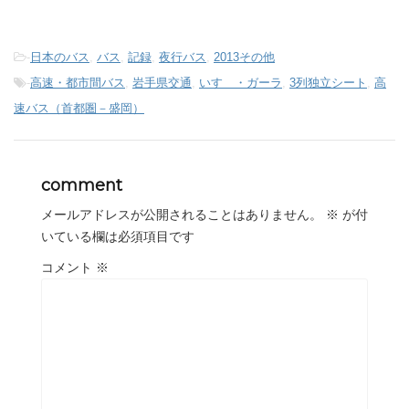
-
日本のバス
,
バス
,
記録
,
夜行バス
,
2013その他
-
高速・都市間バス
,
岩手県交通
,
いすゞ・ガーラ
,
3列独立シート
,
高
速バス（首都圏－盛岡）
comment
メールアドレスが公開されることはありません。
※
が付
いている欄は必須項目です
コメント
※