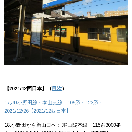
【2021/12西日本】（
目次
）
17,JR小野田線・本山支線：105系・123系：
2021/12/26【2021/12西日本】
18,小野田から新山口へ：JR山陽本線：115系3000番