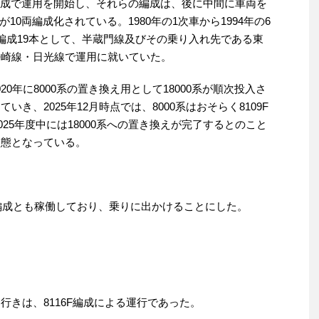
編成で運用を開始し、それらの編成は、後に中間に車両を
0両編成化されている。1980年の1次車から1994年の6
両編成19本として、半蔵門線及びその乗り入れ先である東
勢崎線・日光線で運用に就いていた。
20年に8000系の置き換え用として18000系が順次投入さ
いき、2025年12月時点では、8000系はおそらく8109F
2025年度中には18000系への置き換えが完了するとのこと
状態となっている。
、2編成とも稼働しており、乗りに出かけることにした。
行きは、8116F編成による運行であった。