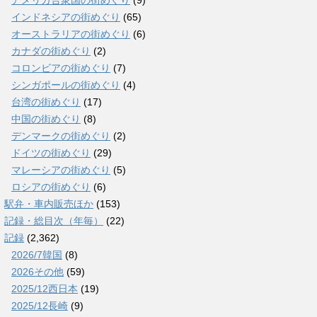
アメリカ合衆国の街めぐり
(9)
インドネシアの街めぐり
(65)
オーストラリアの街めぐり
(6)
カナダの街めぐり
(2)
コロンビアの街めぐり
(7)
シンガポールの街めぐり
(4)
台湾の街めぐり
(17)
中国の街めぐり
(8)
デンマークの街めぐり
(2)
ドイツの街めぐり
(29)
マレーシアの街めぐり
(5)
ロシアの街めぐり
(6)
駅弁・車内販売ほか
(153)
記録・総目次（年毎）
(22)
記録
(2,362)
2026/7韓国
(8)
2026その他
(59)
2025/12西日本
(19)
2025/12長崎
(9)