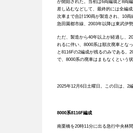
が開始された。当初は6両編成と8両
差し込むなどして、最終的には全編成が1
次車まで合計190両が製造され、10
急田園都市線、2003年以降は東武伊
ただ、製造から40年以上が経過し、20
れるに伴い、8000系は順次廃車となって
と8116Fの2編成が残るのみである。
で、8000系の廃車はまもなくという
2025年12月6日土曜日。この日は
8000系8116F編成
南栗橋を20時11分に出る急行中央林間