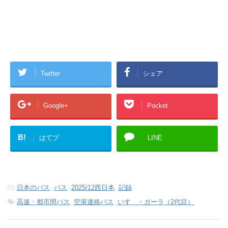
Twitter
シェア
Google+
Pocket
B!
はてブ
LINE
-
日本のバス
,
バス
,
2025/12西日本
,
記録
-
高速・都市間バス
,
空港連絡バス
,
いすゞ・ガーラ（2代目）