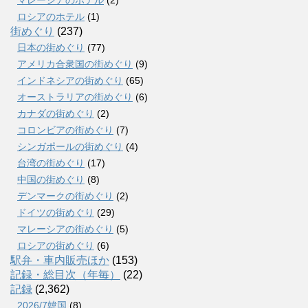
マレーシアのホテル
(2)
ロシアのホテル
(1)
街めぐり
(237)
日本の街めぐり
(77)
アメリカ合衆国の街めぐり
(9)
インドネシアの街めぐり
(65)
オーストラリアの街めぐり
(6)
カナダの街めぐり
(2)
コロンビアの街めぐり
(7)
シンガポールの街めぐり
(4)
台湾の街めぐり
(17)
中国の街めぐり
(8)
デンマークの街めぐり
(2)
ドイツの街めぐり
(29)
マレーシアの街めぐり
(5)
ロシアの街めぐり
(6)
駅弁・車内販売ほか
(153)
記録・総目次（年毎）
(22)
記録
(2,362)
2026/7韓国
(8)