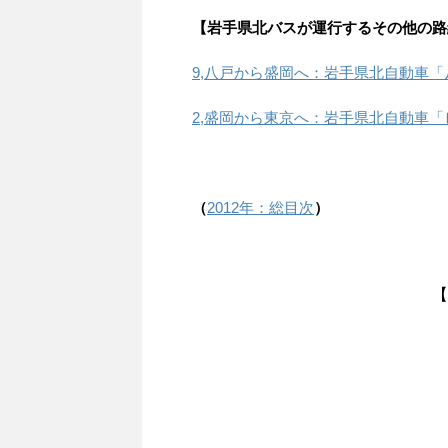
【岩手県北バスが運行するその他の路
9,八戸から盛岡へ：岩手県北自動車「八盛号
2,盛岡から東京へ：岩手県北自動車「ビーム
（
2012年：総目次
）
【