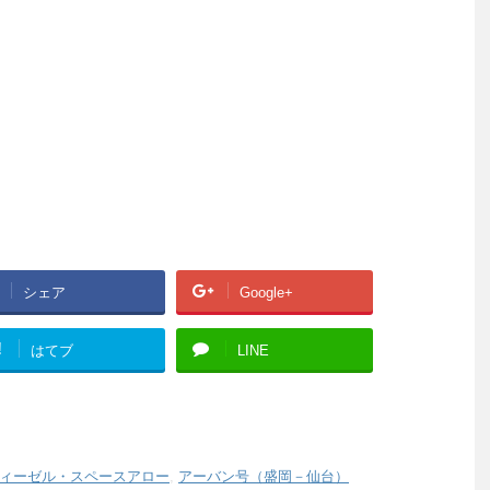
シェア
Google+
!
はてブ
LINE
ィーゼル・スペースアロー
,
アーバン号（盛岡－仙台）