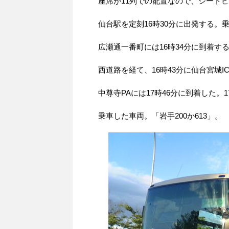
座席が11列での配置なので、シート
仙台駅を定刻16時30分に出発する。
広瀬通一番町には16時34分に到着す
西道路を経て、16時43分に仙台宮城
中尊寺PAには17時46分に到着した。
乗車した車両。「岩手200か613」。