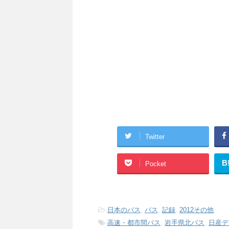
Twitter
B
Pocket
-
日本のバス
,
バス
,
記録
,
2012その他
-
高速・都市間バス
,
岩手県北バス
,
日産デ