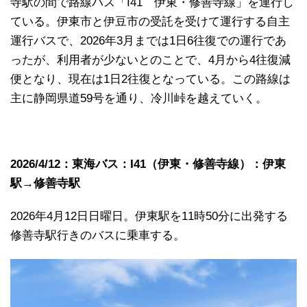
寺駅の間で路線バス「I41 伊東・修善寺線」を運行し
ている。伊東市と伊豆市の受託を受けて運行する自主
運行バスで、2026年3月までは1日6往復での運行であ
ったが、利用者が少ないとのことで、4月から4往復減
便となり、現在は1日2往復となっている。この路線は
主に静岡県道59号を通り、冷川峠を越えていく。
2026/4/12：東海バス：I41（伊東・修善寺線）：伊東
駅→修善寺駅
2026年4月12日日曜日。伊東駅を11時50分に出発する
修善寺駅行きのバスに乗車する。