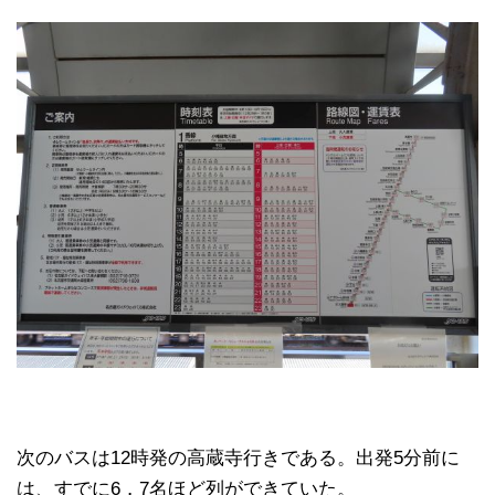
次のバスは12時発の高蔵寺行きである。出発5分前に
は、すでに6，7名ほど列ができていた。