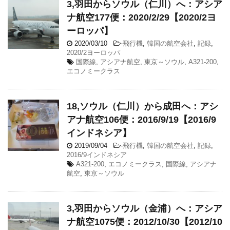
3,羽田からソウル（仁川）へ：アシア
ナ航空177便：2020/2/29【2020/2ヨ
ーロッパ】
2020/03/10
-
飛行機
,
韓国の航空会社
,
記録
,
2020/2ヨーロッパ
国際線
,
アシアナ航空
,
東京～ソウル
,
A321-200
,
エコノミークラス
18,ソウル（仁川）から成田へ：アシ
アナ航空106便：2016/9/19【2016/9
インドネシア】
2019/09/04
-
飛行機
,
韓国の航空会社
,
記録
,
2016/9インドネシア
A321-200
,
エコノミークラス
,
国際線
,
アシアナ
航空
,
東京～ソウル
3,羽田からソウル（金浦）へ：アシア
ナ航空1075便：2012/10/30【2012/10