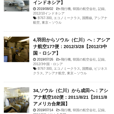
インドネシア】
2019/08/02
-
飛行機
,
韓国の航空会社
,
記録
,
2012/10インドネシア
B767-300
,
エコノミークラス
,
国際線
,
アシアナ
航空
,
東京～ソウル
4,羽田からソウル（仁川）へ：アシア
ナ航空177便：2012/3/28【2012/3中
国・ロシア】
2019/07/26
-
飛行機
,
韓国の航空会社
,
記録
,
2012/3中国・ロシア
B767-300
,
エコノミークラス
,
国際線
,
ビジネス
クラス
,
アシアナ航空
,
東京～ソウル
34,ソウル（仁川）から成田へ：アシ
アナ航空102便：2011/8/21【2011/8
アメリカ合衆国】
2019/07/14
-
飛行機
,
韓国の航空会社
,
記録
,