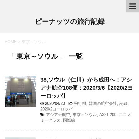
ピーナッツの旅行記録
HOME
>
東京～ソウル
「 東京～ソウル 」 一覧
38,ソウル（仁川）から成田へ：アシ
アナ航空108便：2020/3/6【2020/2ヨ
ーロッパ】
2020/04/20
-
飛行機
,
韓国の航空会社
,
記録
,
2020/2ヨーロッパ
アシアナ航空
,
東京～ソウル
,
A321-200
,
エコノ
ミークラス
,
国際線