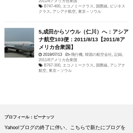
2011/8アメリカ合衆国
B747-400
,
エコノミークラス
,
国際線
,
ビジネス
クラス
,
アシアナ航空
,
東京～ソウル
5,成田からソウル（仁川）へ：アシア
ナ航空103便：2011/8/13【2011/8ア
メリカ合衆国】
2019/07/13
-
飛行機
,
韓国の航空会社
,
記録
,
2011/8アメリカ合衆国
B767-300
,
エコノミークラス
,
国際線
,
アシアナ
航空
,
東京～ソウル
プロフィール：ピーナッツ
Yahoo!ブログの終了に伴い、こちらで新たにブログを