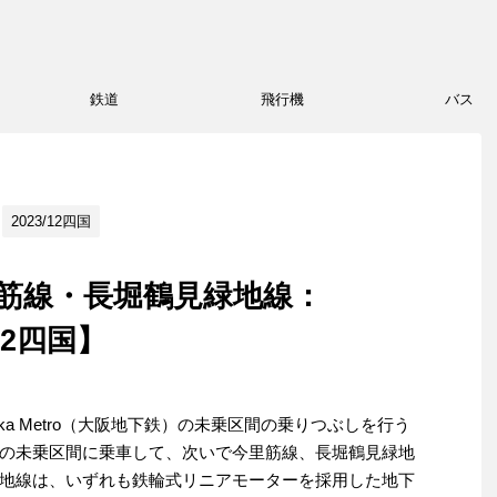
鉄道
飛行機
バス
2023/12四国
ro今里筋線・長堀鶴見緑地線：
/12四国】
a Metro（大阪地下鉄）の未乗区間の乗りつぶしを行う
の未乗区間に乗車して、次いで今里筋線、長堀鶴見緑地
地線は、いずれも鉄輪式リニアモーターを採用した地下