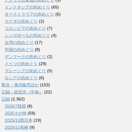
アメリカ合衆国の街めぐり
(9)
インドネシアの街めぐり
(65)
オーストラリアの街めぐり
(6)
カナダの街めぐり
(2)
コロンビアの街めぐり
(7)
シンガポールの街めぐり
(4)
台湾の街めぐり
(17)
中国の街めぐり
(8)
デンマークの街めぐり
(2)
ドイツの街めぐり
(29)
マレーシアの街めぐり
(5)
ロシアの街めぐり
(6)
駅弁・車内販売ほか
(153)
記録・総目次（年毎）
(22)
記録
(2,362)
2026/7韓国
(8)
2026その他
(59)
2025/12西日本
(19)
2025/12長崎
(9)